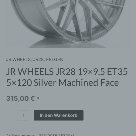
Menge
JR WHEELS
,
JR28
,
FELGEN
JR WHEELS JR28 19×9,5 ET35
5×120 Silver Machined Face
315,00
€
*
In den Warenkorb
Artikelnummer:
JR2819955I3572SM