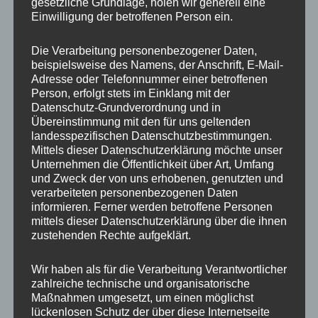
Ähnliche Produkte
gesetzliche Grundlage, holen wir generell eine
Einwilligung der betroffenen Person ein.
Ursprünglicher
Aktueller
Preis
Preis
Sale!
Sale!
Die Verarbeitung personenbezogener Daten,
war:
ist:
beispielsweise des Namens, der Anschrift, E-Mail-
450,00 €
360,00 €.
Adresse oder Telefonnummer einer betroffenen
Person, erfolgt stets im Einklang mit der
Datenschutz-Grundverordnung und in
Übereinstimmung mit den für uns geltenden
landesspezifischen Datenschutzbestimmungen.
Mittels dieser Datenschutzerklärung möchte unser
Unternehmen die Öffentlichkeit über Art, Umfang
CONCAVER CVR1
CONCAVER CVR1
und Zweck der von uns erhobenen, genutzten und
19×8,5 ET45 5×108
19×8,5 ET45 5×112
verarbeiteten personenbezogenen Daten
Carbon Graphite
Carbon Graphite
informieren. Ferner werden betroffene Personen
450,00
€
450,00
€
360,00
€
*
*
mittels dieser Datenschutzerklärung über die ihnen
zustehenden Rechte aufgeklärt.
Bewertet
Bewertet
mit
mit
0
0
Wir haben als für die Verarbeitung Verantwortlicher
von
von
5
5
zahlreiche technische und organisatorische
Maßnahmen umgesetzt, um einen möglichst
lückenlosen Schutz der über diese Internetseite