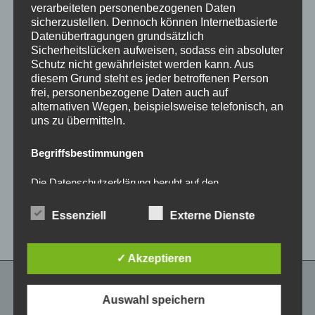
verarbeiteten personenbezogenen Daten
sicherzustellen. Dennoch können Internetbasierte
Datenübertragungen grundsätzlich
Sicherheitslücken aufweisen, sodass ein absoluter
Schutz nicht gewährleistet werden kann. Aus
diesem Grund steht es jeder betroffenen Person
frei, personenbezogene Daten auch auf
alternativen Wegen, beispielsweise telefonisch, an
CONCAVER CVR1
CONCAVER CVR1
uns zu übermitteln.
19×8,5 ET40 5×112
19×8,5 ET45 5×112
Platinum Black
Platinum Black
Begriffsbestimmungen
450,00
€
450,00
€
*
*
Die Datenschutzerklärung beruht auf den
Bewertet
Bewertet
Begrifflichkeiten, die durch den Europäischen
mit
mit
0
0
Richtlinien- und Verordnungsgeber beim Erlass der
von
von
Essenziell
Externe Dienste
Datenschutz-Grundverordnung (DS-GVO) verwendet
5
5
wurden. Unsere Datenschutzerklärung soll sowohl für
die Öffentlichkeit als auch für unsere Kunden und
Geschäftspartner einfach lesbar und verständlich sein.
✓ Akzeptieren
Um dies zu gewährleisten, möchten wir vorab die
verwendeten Begrifflichkeiten erläutern.
Auswahl speichern
RECHTLICHES
Wir verwenden in dieser Datenschutzerklärung