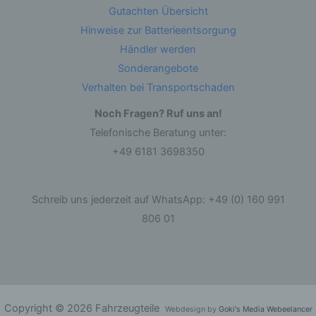
identifizierbare natürliche Person, deren
Gutachten Übersicht
personenbezogene Daten von dem für die
Hinweise zur Batterieentsorgung
Verarbeitung Verantwortlichen verarbeitet
werden.
Händler werden
Sonderangebote
c) Verarbeitung
Verhalten bei Transportschaden
Verarbeitung ist jeder mit oder ohne Hilfe
Noch Fragen? Ruf uns an!
automatisierter Verfahren ausgeführte Vorgang
Telefonische Beratung unter:
oder jede solche Vorgangsreihe im
Zusammenhang mit personenbezogenen Daten
+49 6181 3698350
wie das Erheben, das Erfassen, die
Organisation, das Ordnen, die Speicherung, die
Anpassung oder Veränderung, das Auslesen,
das Abfragen, die Verwendung, die Offenlegung
Schreib uns jederzeit auf WhatsApp: +49 (0) 160 991
durch Übermittlung, Verbreitung oder eine
andere Form der Bereitstellung, den Abgleich
806 01
oder die Verknüpfung, die Einschränkung, das
Löschen oder die Vernichtung.
d) Einschränkung der Verarbeitung
Einschränkung der Verarbeitung ist die
Copyright © 2026 Fahrzeugteile
Webdesign by
Goki's Media Webeelancer