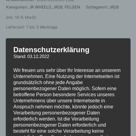
Kategorien:
JR WHEELS
,
JR28
,
FELGEN
Schlagwort:
JR28
inkl. 19 % MwSt.
Lieferzeit:
1 bis 3 Werktage
Datenschutzerklärung
Beschreibung
Stand: 03.12.2022
Zusätzliche Informationen
Wir freuen uns sehr über Ihr Interesse an unserem
Unternehmen. Eine Nutzung der Internetseiten ist
Rezensionen (0)
grundsätzlich ohne jede Angabe
personenbezogener Daten möglich. Sofern eine
https://jr-
betroffene Person besondere Services unseres
Unternehmens über unsere Internetseite in
wheels.com/certyfikaty/2023/06/30/806/58/63615503-
Anspruch nehmen möchte, könnte jedoch eine
120-5-72-35.pdf
Verarbeitung personenbezogener Daten
erforderlich werden. Ist die Verarbeitung
personenbezogener Daten erforderlich und
besteht für eine solche Verarbeitung keine