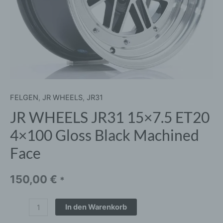
Face
Menge
FELGEN
,
JR WHEELS
,
JR31
JR WHEELS JR31 15×7.5 ET20
4×100 Gloss Black Machined
Face
150,00
€
*
In den Warenkorb