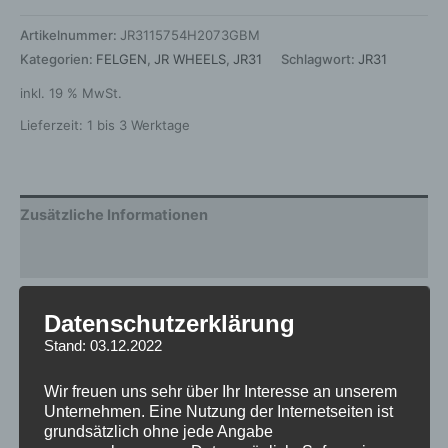
Artikelnummer:
JR3115754H2073GBM
Kategorien:
FELGEN
,
JR WHEELS
,
JR31
Schlagwort:
JR31
inkl. 19 % MwSt.
Lieferzeit:
1 bis 3 Werktage
Zusätzliche Informationen
Rezensionen (0)
Gewicht
6 kg
Datenschutzerklärung
Stand: 03.12.2022
Hersteller
JR WHEELS
Wir freuen uns sehr über Ihr Interesse an unserem
Design
JR31
Unternehmen. Eine Nutzung der Internetseiten ist
grundsätzlich ohne jede Angabe
Durchmesser
15