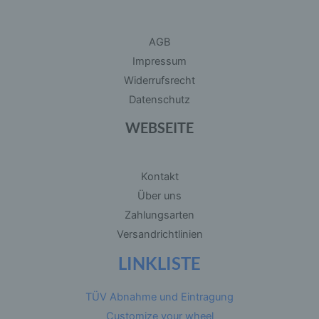
der physischen, physiologischen, genetischen,
psychischen, wirtschaftlichen, kulturellen oder
sozialen Identität dieser natürlichen Person sind,
identifiziert werden kann.
AGB
Impressum
Widerrufsrecht
b) betroffene Person
Datenschutz
Betroffene Person ist jede identifizierte oder
identifizierbare natürliche Person, deren
WEBSEITE
personenbezogene Daten von dem für die
Verarbeitung Verantwortlichen verarbeitet
werden.
Kontakt
Über uns
c) Verarbeitung
Zahlungsarten
Verarbeitung ist jeder mit oder ohne Hilfe
Versandrichtlinien
automatisierter Verfahren ausgeführte Vorgang
oder jede solche Vorgangsreihe im
LINKLISTE
Zusammenhang mit personenbezogenen Daten
wie das Erheben, das Erfassen, die
Organisation, das Ordnen, die Speicherung, die
Anpassung oder Veränderung, das Auslesen,
TÜV Abnahme und Eintragung
das Abfragen, die Verwendung, die Offenlegung
Customize your wheel
durch Übermittlung, Verbreitung oder eine