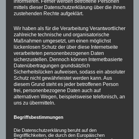
informieren. Ferner werden betroffene Personen
Ähnliche Produkte
mittels dieser Datenschutzerklärung über die ihnen
zustehenden Rechte aufgeklärt.
Wir haben als für die Verarbeitung Verantwortlicher
zahlreiche technische und organisatorische
Maßnahmen umgesetzt, um einen möglichst
lückenlosen Schutz der über diese Internetseite
verarbeiteten personenbezogenen Daten
sicherzustellen. Dennoch können Internetbasierte
Datenübertragungen grundsätzlich
Sicherheitslücken aufweisen, sodass ein absoluter
Schutz nicht gewährleistet werden kann. Aus
CONCAVER CVR1
CONCAVER CVR1
diesem Grund steht es jeder betroffenen Person
19×8,5 ET45 5×108
19×8,5 ET40 5×112
Brushed Bronze
Carbon Graphite
frei, personenbezogene Daten auch auf
alternativen Wegen, beispielsweise telefonisch, an
450,00
€
450,00
€
*
*
uns zu übermitteln.
Bewertet
Bewertet
mit
mit
Begriffsbestimmungen
0
0
von
von
5
5
Die Datenschutzerklärung beruht auf den
Begrifflichkeiten, die durch den Europäischen