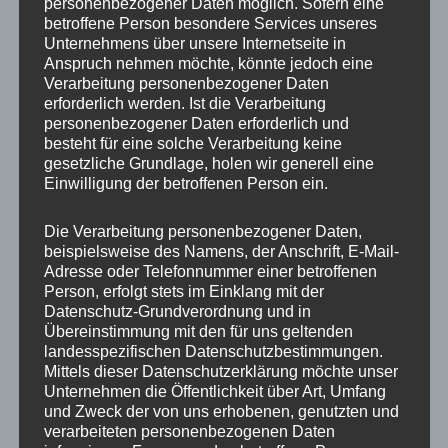
personenbezogener Daten möglich. Sofern eine
betroffene Person besondere Services unseres
Breite
7.5
Unternehmens über unsere Internetseite in
Anspruch nehmen möchte, könnte jedoch eine
Lochkreis
4×100
Verarbeitung personenbezogener Daten
erforderlich werden. Ist die Verarbeitung
Lochzahl
4
personenbezogener Daten erforderlich und
besteht für eine solche Verarbeitung keine
PCD
100 mm
gesetzliche Grundlage, holen wir generell eine
Einwilligung der betroffenen Person ein.
Homologation
ohne TÜV-Gutachten
ET
20
Die Verarbeitung personenbezogener Daten,
beispielsweise des Namens, der Anschrift, E-Mail-
Nabenbohrung
73.1
Adresse oder Telefonnummer einer betroffenen
Person, erfolgt stets im Einklang mit der
Traglast
500
Datenschutz-Grundverordnung und in
Übereinstimmung mit den für uns geltenden
Farb-
landesspezifischen Datenschutzbestimmungen.
Black
Beschreibung
Mittels dieser Datenschutzerklärung möchte unser
Unternehmen die Öffentlichkeit über Art, Umfang
und Zweck der von uns erhobenen, genutzten und
verarbeiteten personenbezogenen Daten