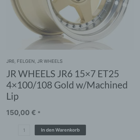
Menge
JR6
,
FELGEN
,
JR WHEELS
JR WHEELS JR6 15×7 ET25
4×100/108 Gold w/Machined
Lip
150,00
€
*
In den Warenkorb