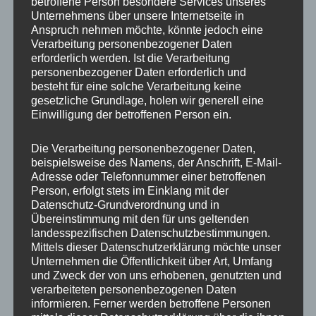
betroffene Person besondere Services unseres
Unternehmens über unsere Internetseite in
Lochkreis
4×100, 4×108
Anspruch nehmen möchte, könnte jedoch eine
Verarbeitung personenbezogener Daten
PCD
100 mm, 108 mm
erforderlich werden. Ist die Verarbeitung
personenbezogener Daten erforderlich und
Design
JR6
besteht für eine solche Verarbeitung keine
gesetzliche Grundlage, holen wir generell eine
Lochzahl
4
Einwilligung der betroffenen Person ein.
Homologation
ohne TÜV-Gutachten
Die Verarbeitung personenbezogener Daten,
ET
25
beispielsweise des Namens, der Anschrift, E-Mail-
Adresse oder Telefonnummer einer betroffenen
Nabenbohrung
67.1
Person, erfolgt stets im Einklang mit der
Datenschutz-Grundverordnung und in
Traglast
620
Übereinstimmung mit den für uns geltenden
landesspezifischen Datenschutzbestimmungen.
Mittels dieser Datenschutzerklärung möchte unser
Unternehmen die Öffentlichkeit über Art, Umfang
und Zweck der von uns erhobenen, genutzten und
Ähnliche Produkte
verarbeiteten personenbezogenen Daten
informieren. Ferner werden betroffene Personen