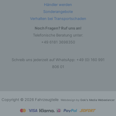
oder die Verknüpfung, die Einschränkung, das
Händler werden
Löschen oder die Vernichtung.
Sonderangebote
Verhalten bei Transportschaden
d) Einschränkung der Verarbeitung
Noch Fragen? Ruf uns an!
Einschränkung der Verarbeitung ist die
Telefonische Beratung unter:
Markierung gespeicherter personenbezogener
Daten mit dem Ziel, ihre künftige Verarbeitung
+49 6181 3698350
einzuschränken.
Schreib uns jederzeit auf WhatsApp: +49 (0) 160 991
e) Profiling
806 01
Profiling ist jede Art der automatisierten
Verarbeitung personenbezogener Daten, die
darin besteht, dass diese personenbezogenen
Daten verwendet werden, um bestimmte
persönliche Aspekte, die sich auf eine natürliche
Person beziehen, zu bewerten, insbesondere,
um Aspekte bezüglich Arbeitsleistung,
Copyright © 2026 Fahrzeugteile
wirtschaftlicher Lage, Gesundheit, persönlicher
Webdesign by
Goki's Media Webeelancer
Vorlieben, Interessen, Zuverlässigkeit, Verhalten,
Aufenthaltsort oder Ortswechsel dieser
natürlichen Person zu analysieren oder