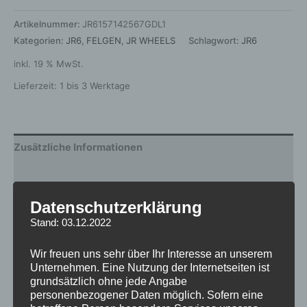
Artikelnummer:
JR6157142567GDL1
Kategorien:
JR6
,
FELGEN
,
JR WHEELS
Schlagwort:
JR6
inkl. 19 % MwSt.
Lieferzeit:
1 bis 3 Werktage
Zusätzliche Informationen
Produktsicherheit
Rezensionen (0)
Datenschutzerklärung
Stand: 03.12.2022
Gewicht
6 kg
Wir freuen uns sehr über Ihr Interesse an unserem
Unternehmen. Eine Nutzung der Internetseiten ist
Durchmesser
15
grundsätzlich ohne jede Angabe
personenbezogener Daten möglich. Sofern eine
Breite
7.0