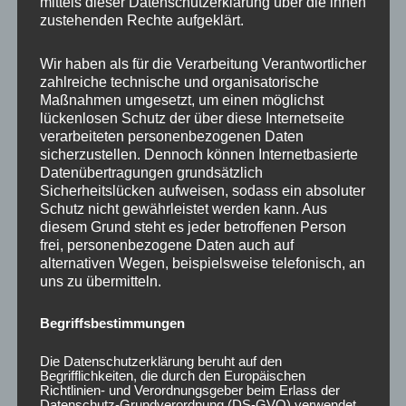
mittels dieser Datenschutzerklärung über die ihnen
zustehenden Rechte aufgeklärt.
Wir haben als für die Verarbeitung Verantwortlicher
zahlreiche technische und organisatorische
Maßnahmen umgesetzt, um einen möglichst
lückenlosen Schutz der über diese Internetseite
verarbeiteten personenbezogenen Daten
sicherzustellen. Dennoch können Internetbasierte
Datenübertragungen grundsätzlich
CONCAVER CVR1
CONCAVER CVR1
Sicherheitslücken aufweisen, sodass ein absoluter
19×8,5 ET45 5×108
19×8,5 ET35 5×120
Schutz nicht gewährleistet werden kann. Aus
Carbon Graphite
Brushed Titanium
diesem Grund steht es jeder betroffenen Person
450,00
€
450,00
€
*
*
frei, personenbezogene Daten auch auf
alternativen Wegen, beispielsweise telefonisch, an
Bewertet
Bewertet
mit
mit
uns zu übermitteln.
0
0
von
von
5
5
Begriffsbestimmungen
Die Datenschutzerklärung beruht auf den
Begrifflichkeiten, die durch den Europäischen
Richtlinien- und Verordnungsgeber beim Erlass der
Datenschutz-Grundverordnung (DS-GVO) verwendet