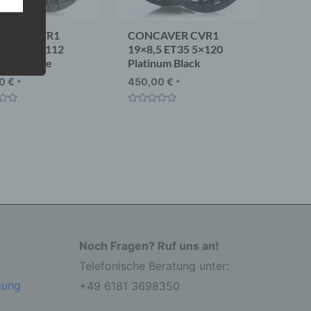
AVER CVR1
CONCAVER CVR1
5 ET40 5×112
19×8,5 ET35 5×120
n Graphite
Platinum Black
 eine
nden
00
€
450,00
€
*
*
ondere
t
Bewertet
er
mit
r zu
0
er
von
5
Noch Fragen? Ruf uns an!
Telefonische Beratung unter:
r die
gung
+49 6181 3698350