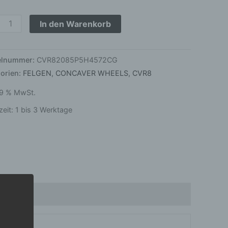
on
hite
In den Warenkorb
ge
kelnummer:
CVR82085P5H4572CG
orien:
FELGEN
,
CONCAVER WHEELS
,
CVR8
 19 % MwSt.
zeit:
1 bis 3 Werktage