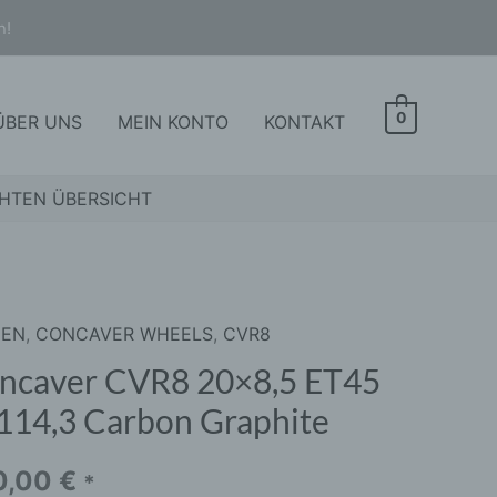
n!
0
ÜBER UNS
MEIN KONTO
KONTAKT
HTEN ÜBERSICHT
GEN
,
CONCAVER WHEELS
,
CVR8
aver
8
ncaver CVR8 20×8,5 ET45
,5
114,3 Carbon Graphite
4,3
0,00
€
*