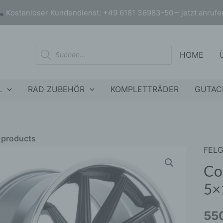
Kostenloser Kundendienst: +49 6181 36983-50 – jetzt anrufe
Products
HOME
search
L
RAD ZUBEHÖR
KOMPLETTRÄDER
GUTAC
r products
FEL
Conc
nly products on sale
In stock only
CVR
Co
20x8
5×
ET45
5x11
55