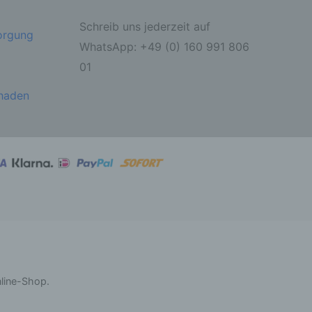
Schreib uns jederzeit auf
sorgung
ahren
WhatsApp: +49 (0) 160 991 806
01
ben,
 die
ie
chaden
 oder
ter
itung
nline-Shop.