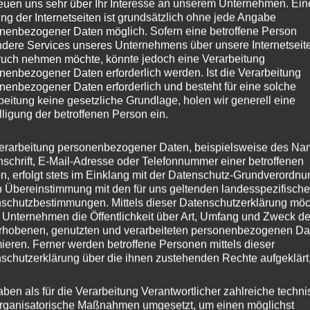
reuen uns sehr über Ihr Interesse an unserem Unternehmen. Ein
ng der Internetseiten ist grundsätzlich ohne jede Angabe
8.5
nenbezogener Daten möglich. Sofern eine betroffene Person
dere Services unseres Unternehmens über unsere Internetseite
CVR8
uch nehmen möchte, könnte jedoch eine Verarbeitung
nenbezogener Daten erforderlich werden. Ist die Verarbeitung
nenbezogener Daten erforderlich und besteht für eine solche
esser
20
beitung keine gesetzliche Grundlage, holen wir generell eine
lligung der betroffenen Person ein.
45
erarbeitung personenbezogener Daten, beispielsweise des Na
ng
Flow Forming
nschrift, E-Mail-Adresse oder Telefonnummer einer betroffenen
n, erfolgt stets im Einklang mit der Datenschutz-Grundverordnu
er
CONCAVER WHEELS
n Übereinstimmung mit den für uns geltenden landesspezifisch
schutzbestimmungen. Mittels dieser Datenschutzerklärung mö
is
5×114.3
 Unternehmen die Öffentlichkeit über Art, Umfang und Zweck de
rhobenen, genutzten und verarbeiteten personenbezogenen Da
s
mieren. Ferner werden betroffene Personen mittels dieser
schutzerklärung über die ihnen zustehenden Rechte aufgeklärt
hl
5
aben als für die Verarbeitung Verantwortlicher zahlreiche techn
rganisatorische Maßnahmen umgesetzt, um einen möglichst
ochbohrung
72,6 mm