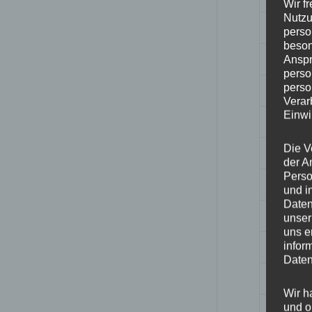
Wir f
Nutzu
Breite
perso
beson
Design
Anspr
perso
perso
Durchm
Verar
Einwi
ET
Die V
Fertigu
der A
Perso
Herstell
und i
Daten
Lochkre
unser
uns e
Hinwei
infor
Daten
Lochza
Wir h
und o
Mittell