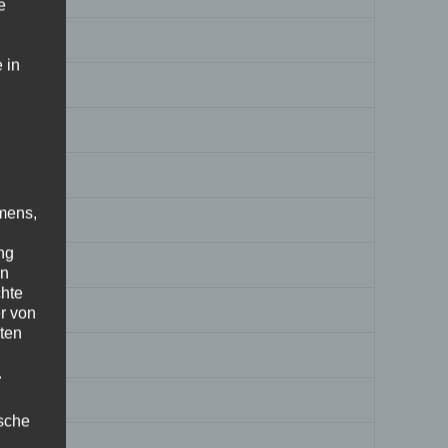
e
 in
mens,
ng
en
chte
r von
ten
.
ische