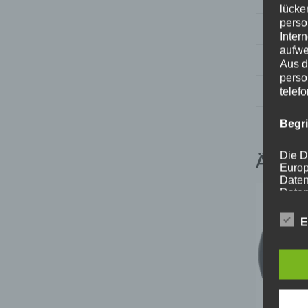
lücke
perso
Nabenb
Inter
aufwe
PCD
Aus d
perso
Traglas
telef
Begr
Die D
Ähnlic
Europ
Daten
Daten
Kunde
dies 
E
Begrif
Wir v
folge