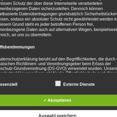
nlosen Schutz der über diese Internetseite verarbeiteten
nenbezogenen Daten sicherzustellen. Dennoch können
ohrung
72.6
netbasierte Datenübertragungen grundsätzlich Sicherheitslücke
isen, sodass ein absoluter Schutz nicht gewährleistet werden k
114.3 mm
iesem Grund steht es jeder betroffenen Person frei,
nenbezogene Daten auch auf alternativen Wegen, beispielswe
t
815
onisch, an uns zu übermitteln.
iffsbestimmungen
atenschutzerklärung beruht auf den Begrifflichkeiten, die durch
he Produkte
äischen Richtlinien- und Verordnungsgeber beim Erlass der
schutz-Grundverordnung (DS-GVO) verwendet wurden. Unser
schutzerklärung soll sowohl für die Öffentlichkeit als auch für u
n und Geschäftspartner einfach lesbar und verständlich sein.
zu gewährleisten, möchten wir vorab die verwendeten
ssenziell
Externe Dienste
flichkeiten erläutern.
erwenden in dieser Datenschutzerklärung unter anderem die
✓ Akzeptieren
nden Begriffe:
Auswahl speichern