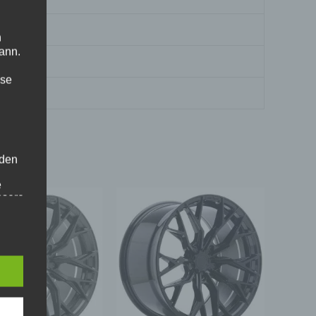
n
ann.
ise
 den
e
nsere
 Um