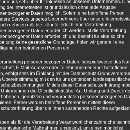
reuen uns sehr über Ihr Interesse an unserem Unternehmen. Ein
ng der Internetseiten ist grundsätzlich ohne jede Angabe
10
nenbezogener Daten möglich. Sofern eine betroffene Person
dere Services unseres Unternehmens über unsere Internetseite
CVR8
uch nehmen möchte, könnte jedoch eine Verarbeitung
nenbezogener Daten erforderlich werden. Ist die Verarbeitung
nenbezogener Daten erforderlich und besteht für eine solche
esser
20
beitung keine gesetzliche Grundlage, holen wir generell eine
lligung der betroffenen Person ein.
35
erarbeitung personenbezogener Daten, beispielsweise des Na
ng
Flow Forming
nschrift, E-Mail-Adresse oder Telefonnummer einer betroffenen
n, erfolgt stets im Einklang mit der Datenschutz-Grundverordnu
er
CONCAVER WHEELS
n Übereinstimmung mit den für uns geltenden landesspezifisch
schutzbestimmungen. Mittels dieser Datenschutzerklärung mö
is
5×112
 Unternehmen die Öffentlichkeit über Art, Umfang und Zweck de
rhobenen, genutzten und verarbeiteten personenbezogenen Da
s
mieren. Ferner werden betroffene Personen mittels dieser
schutzerklärung über die ihnen zustehenden Rechte aufgeklärt
hl
5
aben als für die Verarbeitung Verantwortlicher zahlreiche techn
rganisatorische Maßnahmen umgesetzt, um einen möglichst
ochbohrung
72,6 mm