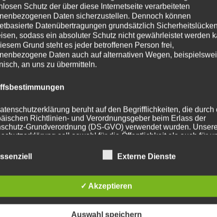
nlosen Schutz der über diese Internetseite verarbeiteten
nenbezogenen Daten sicherzustellen. Dennoch können
ohrung
72.6
netbasierte Datenübertragungen grundsätzlich Sicherheitslücke
isen, sodass ein absoluter Schutz nicht gewährleistet werden k
112 mm
iesem Grund steht es jeder betroffenen Person frei,
nenbezogene Daten auch auf alternativen Wegen, beispielswe
t
815
onisch, an uns zu übermitteln.
iffsbestimmungen
atenschutzerklärung beruht auf den Begrifflichkeiten, die durch
he Produkte
äischen Richtlinien- und Verordnungsgeber beim Erlass der
schutz-Grundverordnung (DS-GVO) verwendet wurden. Unser
schutzerklärung soll sowohl für die Öffentlichkeit als auch für u
n und Geschäftspartner einfach lesbar und verständlich sein.
zu gewährleisten, möchten wir vorab die verwendeten
ssenziell
Externe Dienste
flichkeiten erläutern.
erwenden in dieser Datenschutzerklärung unter anderem die
✓ Akzeptieren
nden Begriffe:
Auswahl speichern