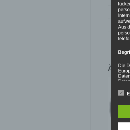
lücke
perso
Nabenb
Inter
aufwe
PCD
Aus d
perso
Traglas
telef
Begr
Die D
Ähnlic
Europ
Daten
Daten
Kunde
dies 
E
Begrif
Wir v
folge