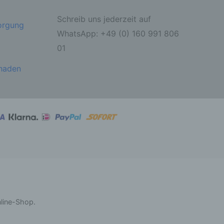
Schreib uns jederzeit auf
sorgung
ahren
WhatsApp: +49 (0) 160 991 806
01
ben,
 die
ie
chaden
 oder
ter
itung
nline-Shop.