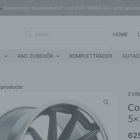
Kostenloser Kundendienst: +49 6181 36983-50 – jetzt anrufe
Products
HOME
search
L
RAD ZUBEHÖR
KOMPLETTRÄDER
GUTAC
r products
CVR
Conc
nly products on sale
In stock only
CVR
Co
20x1
5×
ET3
5x11
62