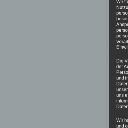
Wir f
Nutzu
Breite
perso
beson
Design
Anspr
perso
perso
Durchm
Verar
Einwi
ET
Die V
Fertigu
der A
Perso
Herstell
und i
Daten
Lochkre
unser
uns e
Hinwei
infor
Daten
Lochza
Wir h
und o
Mittell