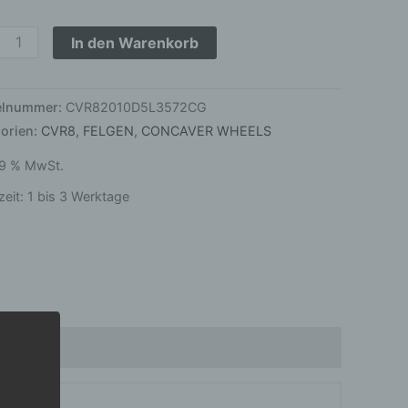
on
hite
In den Warenkorb
ge
kelnummer:
CVR82010D5L3572CG
orien:
CVR8
,
FELGEN
,
CONCAVER WHEELS
 19 % MwSt.
zeit:
1 bis 3 Werktage