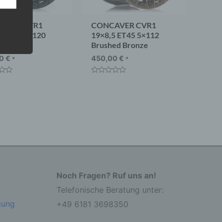
AVER CVR1
CONCAVER CVR1
5 ET35 5×120
19×8,5 ET45 5×112
um Black
Brushed Bronze
 eine
nden
00
€
450,00
€
*
*
ondere
t
Bewertet
er
mit
r zu
0
er
von
5
Noch Fragen? Ruf uns an!
Telefonische Beratung unter:
r die
gung
+49 6181 3698350