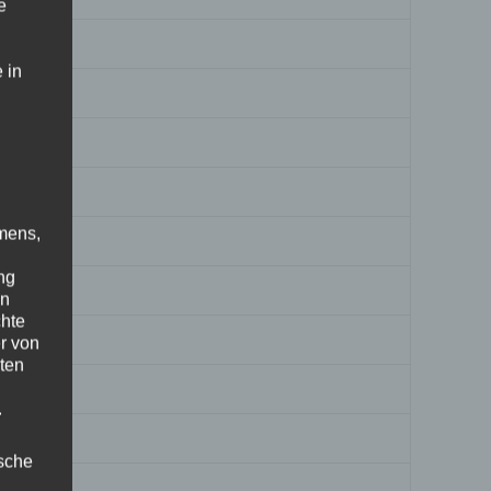
e
 in
mens,
ng
en
chte
r von
ten
.
ische