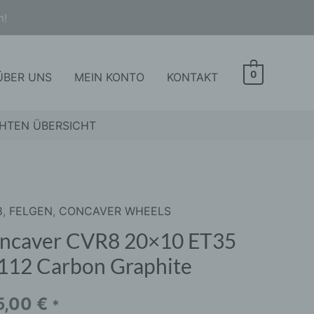
n!
0
ÜBER UNS
MEIN KONTO
KONTAKT
HTEN ÜBERSICHT
8
,
FELGEN
,
CONCAVER WHEELS
aver
8
ncaver CVR8 20×10 ET35
0
112 Carbon Graphite
5
2
5,00
€
*