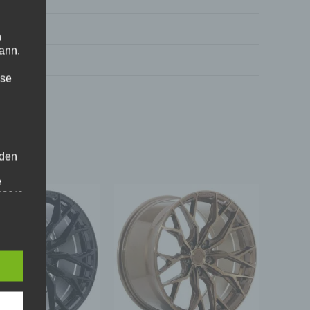
n
ann.
ise
 den
e
nsere
 Um