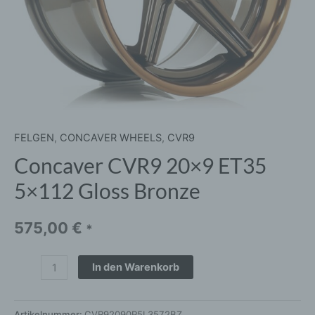
FELGEN
,
CONCAVER WHEELS
,
CVR9
Concaver CVR9 20×9 ET35
5×112 Gloss Bronze
575,00
€
*
In den Warenkorb
Artikelnummer:
CVR92090P5L3572BZ