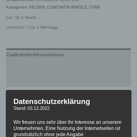
Kategorien:
FELGEN
,
CONCAVER WHEELS
,
CVR9
inkl. 19 % MwSt.
Lieferzeit:
1 bis 3 Werktage
Zusätzliche Informationen
Produktsicherheit
Rezensionen (0)
Gewicht
12,5 kg
Datenschutzerklärung
Stand: 03.12.2022
Breite
9.0
Design
CVR9
Wir freuen uns sehr über Ihr Interesse an unserem
Unternehmen. Eine Nutzung der Internetseiten ist
Durchmesser
20
grundsätzlich ohne jede Angabe