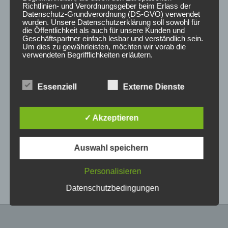
Richtlinien- und Verordnungsgeber beim Erlass der
Datenschutz-Grundverordnung (DS-GVO) verwendet
wurden. Unsere Datenschutzerklärung soll sowohl für
die Öffentlichkeit als auch für unsere Kunden und
Geschäftspartner einfach lesbar und verständlich sein.
Um dies zu gewährleisten, möchten wir vorab die
verwendeten Begrifflichkeiten erläutern.
Wir verwenden in dieser Datenschutzerklärung
Essenziell
Externe Dienste
unter anderem die folgenden Begriffe:
CONCAVER CVR1
CONCAVER CVR1
19×8,5 ET35 5×112
19×8 ET40 5×112
Brushed Bronze
Brushed Bronze
✓ Akzeptieren
450,00
€
425,00
€
*
*
a) personenbezogene Daten
Auswahl speichern
Bewertet
Bewertet
Personenbezogene Daten sind alle
mit
mit
Informationen, die sich auf eine identifizierte oder
0
0
von
von
identifizierbare natürliche Person (im Folgenden
Personalisieren
5
5
„betroffene Person") beziehen. Als identifizierbar
wird eine natürliche Person angesehen, die
Datenschutzbedingungen
direkt oder indirekt, insbesondere mittels
Zuordnung zu einer Kennung wie einem Namen,
zu einer Kennnummer, zu Standortdaten, zu
einer Online-Kennung oder zu einem oder
mehreren besonderen Merkmalen, die Ausdruck