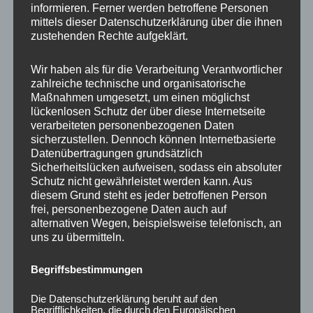
informieren. Ferner werden betroffene Personen
Ähnliche Produkte
mittels dieser Datenschutzerklärung über die ihnen
zustehenden Rechte aufgeklärt.
Ursprünglicher
Aktueller
Preis
Preis
Sale!
Sale!
Wir haben als für die Verarbeitung Verantwortlicher
war:
ist:
zahlreiche technische und organisatorische
450,00 €
360,00 €.
Maßnahmen umgesetzt, um einen möglichst
lückenlosen Schutz der über diese Internetseite
verarbeiteten personenbezogenen Daten
sicherzustellen. Dennoch können Internetbasierte
Datenübertragungen grundsätzlich
Sicherheitslücken aufweisen, sodass ein absoluter
Schutz nicht gewährleistet werden kann. Aus
CONCAVER CVR1
CONCAVER CVR1
diesem Grund steht es jeder betroffenen Person
19×8,5 ET35 5×120
19×8,5 ET45 5×112
frei, personenbezogene Daten auch auf
Platinum Black
Carbon Graphite
alternativen Wegen, beispielsweise telefonisch, an
uns zu übermitteln.
450,00
€
450,00
€
360,00
€
*
*
Bewertet
Bewertet
Begriffsbestimmungen
mit
mit
0
0
von
von
Die Datenschutzerklärung beruht auf den
5
5
Begrifflichkeiten, die durch den Europäischen