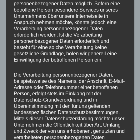
personenbezogener Daten möglich. Sofern eine
ET
35
betroffene Person besondere Services unseres
Unternehmens über unsere Internetseite in
Fertigung
Flow Forming
Anspruch nehmen möchte, könnte jedoch eine
Verarbeitung personenbezogener Daten
Hersteller
CONCAVER WHEELS
erforderlich werden. Ist die Verarbeitung
personenbezogener Daten erforderlich und
Lochkreis
5×112
besteht für eine solche Verarbeitung keine
gesetzliche Grundlage, holen wir generell eine
Hinweis
Einwilligung der betroffenen Person ein.
Lochzahl
5
Die Verarbeitung personenbezogener Daten,
beispielsweise des Namens, der Anschrift, E-Mail-
Mittellochbohrung
72,6 mm
Adresse oder Telefonnummer einer betroffenen
Person, erfolgt stets im Einklang mit der
Nabenbohrung
72.6
Datenschutz-Grundverordnung und in
Übereinstimmung mit den für uns geltenden
PCD
112 mm
landesspezifischen Datenschutzbestimmungen.
Mittels dieser Datenschutzerklärung möchte unser
Traglast
815
Unternehmen die Öffentlichkeit über Art, Umfang
und Zweck der von uns erhobenen, genutzten und
verarbeiteten personenbezogenen Daten