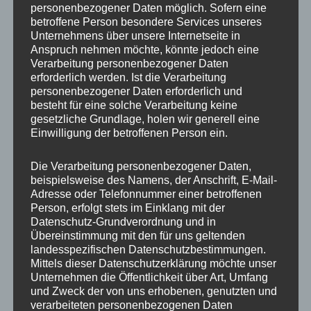
personenbezogener Daten möglich. Sofern eine
ET
35
betroffene Person besondere Services unseres
Unternehmens über unsere Internetseite in
Fertigung
Einteilig gegossen
Anspruch nehmen möchte, könnte jedoch eine
Verarbeitung personenbezogener Daten
Hersteller
JR WHEELS
erforderlich werden. Ist die Verarbeitung
personenbezogener Daten erforderlich und
Lochkreis
5×120
besteht für eine solche Verarbeitung keine
gesetzliche Grundlage, holen wir generell eine
Hinweis
Einwilligung der betroffenen Person ein.
Lochzahl
5
Die Verarbeitung personenbezogener Daten,
beispielsweise des Namens, der Anschrift, E-Mail-
Mittellochbohrung
74,1 mm
Adresse oder Telefonnummer einer betroffenen
Person, erfolgt stets im Einklang mit der
Nabenbohrung
74.1
Datenschutz-Grundverordnung und in
Übereinstimmung mit den für uns geltenden
PCD
120 mm
landesspezifischen Datenschutzbestimmungen.
Mittels dieser Datenschutzerklärung möchte unser
Traglast
690
Unternehmen die Öffentlichkeit über Art, Umfang
und Zweck der von uns erhobenen, genutzten und
verarbeiteten personenbezogenen Daten