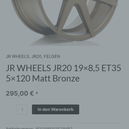
JR WHEELS
,
JR20
,
FELGEN
JR WHEELS JR20 19×8,5 ET35
5×120 Matt Bronze
295,00
€
*
In den Warenkorb
Artikelnummer:
JR2019855I3574MBZ