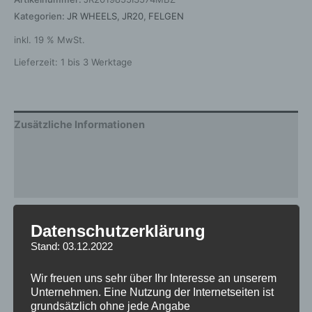
Kategorien:
JR WHEELS
,
JR20
,
FELGEN
inkl. 19 % MwSt.
Lieferzeit:
1 bis 3 Werktage
Zusätzliche Informationen
Produktsicherheit
Rezensionen (0)
Gewicht
12 kg
Datenschutzerklärung
Stand: 03.12.2022
Breite
8.5
Design
JR20
Wir freuen uns sehr über Ihr Interesse an unserem
Unternehmen. Eine Nutzung der Internetseiten ist
Durchmesser
19
grundsätzlich ohne jede Angabe