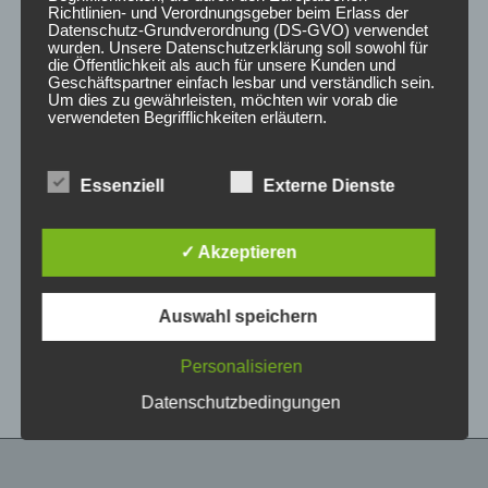
Richtlinien- und Verordnungsgeber beim Erlass der
Datenschutz-Grundverordnung (DS-GVO) verwendet
wurden. Unsere Datenschutzerklärung soll sowohl für
die Öffentlichkeit als auch für unsere Kunden und
Geschäftspartner einfach lesbar und verständlich sein.
Um dies zu gewährleisten, möchten wir vorab die
verwendeten Begrifflichkeiten erläutern.
Wir verwenden in dieser Datenschutzerklärung
Essenziell
Externe Dienste
unter anderem die folgenden Begriffe:
CONCAVER CVR1
CONCAVER CVR1
19×8 ET40 5×112
19×8 ET40 5×112
Double Tinted Black
Brushed Titanium
✓ Akzeptieren
425,00
€
425,00
€
*
*
a) personenbezogene Daten
Auswahl speichern
Bewertet
Bewertet
Personenbezogene Daten sind alle
mit
mit
Informationen, die sich auf eine identifizierte oder
0
0
von
von
identifizierbare natürliche Person (im Folgenden
Personalisieren
5
5
„betroffene Person") beziehen. Als identifizierbar
wird eine natürliche Person angesehen, die
Datenschutzbedingungen
direkt oder indirekt, insbesondere mittels
Zuordnung zu einer Kennung wie einem Namen,
zu einer Kennnummer, zu Standortdaten, zu
einer Online-Kennung oder zu einem oder
mehreren besonderen Merkmalen, die Ausdruck