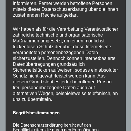
informieren. Ferner werden betroffene Personen
Ähnliche Produkte
mittels dieser Datenschutzerklärung über die ihnen
zustehenden Rechte aufgeklärt.
Wir haben als für die Verarbeitung Verantwortlicher
zahlreiche technische und organisatorische
Maßnahmen umgesetzt, um einen möglichst
lückenlosen Schutz der über diese Internetseite
verarbeiteten personenbezogenen Daten
sicherzustellen. Dennoch können Internetbasierte
Datenübertragungen grundsätzlich
Sicherheitslücken aufweisen, sodass ein absoluter
Schutz nicht gewährleistet werden kann. Aus
CONCAVER CVR1
CONCAVER CVR1
diesem Grund steht es jeder betroffenen Person
19×8,5 ET45 5×112
19×8,5 ET35 5×120
frei, personenbezogene Daten auch auf
Brushed Bronze
Brushed Titanium
alternativen Wegen, beispielsweise telefonisch, an
uns zu übermitteln.
450,00
€
450,00
€
*
*
Bewertet
Bewertet
Begriffsbestimmungen
mit
mit
0
0
von
von
Die Datenschutzerklärung beruht auf den
5
5
Begrifflichkeiten, die durch den Europäischen