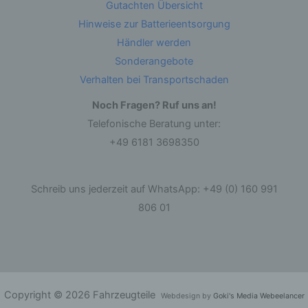
Gutachten Übersicht
andere Form der Bereitstellung, den Abgleich
oder die Verknüpfung, die Einschränkung, das
Hinweise zur Batterieentsorgung
Löschen oder die Vernichtung.
Händler werden
Sonderangebote
d) Einschränkung der Verarbeitung
Verhalten bei Transportschaden
Einschränkung der Verarbeitung ist die
Noch Fragen? Ruf uns an!
Markierung gespeicherter personenbezogener
Daten mit dem Ziel, ihre künftige Verarbeitung
Telefonische Beratung unter:
einzuschränken.
+49 6181 3698350
e) Profiling
Schreib uns jederzeit auf WhatsApp: +49 (0) 160 991
Profiling ist jede Art der automatisierten
806 01
Verarbeitung personenbezogener Daten, die
darin besteht, dass diese personenbezogenen
Daten verwendet werden, um bestimmte
persönliche Aspekte, die sich auf eine natürliche
Person beziehen, zu bewerten, insbesondere,
um Aspekte bezüglich Arbeitsleistung,
wirtschaftlicher Lage, Gesundheit, persönlicher
Vorlieben, Interessen, Zuverlässigkeit, Verhalten,
Copyright © 2026 Fahrzeugteile
Webdesign by
Goki's Media Webeelancer
Aufenthaltsort oder Ortswechsel dieser