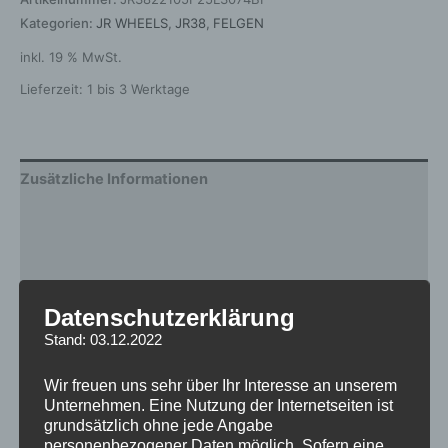
Kategorien:
JR WHEELS
,
JR38
,
FELGEN
inkl. 19 % MwSt.
Lieferzeit:
1 bis 3 Werktage
Zusätzliche Informationen
Produktsicherheit
Rezensionen (0)
Datenschutzerklärung
Gewicht
12,5 kg
Stand: 03.12.2022
Breite
10.5
Wir freuen uns sehr über Ihr Interesse an unserem
Design
JR38
Unternehmen. Eine Nutzung der Internetseiten ist
grundsätzlich ohne jede Angabe
Durchmesser
22
personenbezogener Daten möglich. Sofern eine