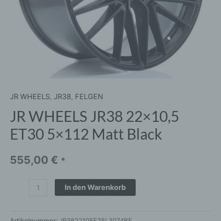
JR WHEELS
,
JR38
,
FELGEN
JR WHEELS JR38 22×10,5
ET30 5×112 Matt Black
555,00
€
*
In den Warenkorb
Artikelnummer:
JR3822105F25L3074BF