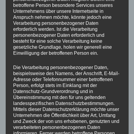
betroffene Person besondere Services unseres
ET
30
Unternehmens über unsere Internetseite in
Anspruch nehmen möchte, könnte jedoch eine
Fertigung
Einteilig gegossen
Verarbeitung personenbezogener Daten
erforderlich werden. Ist die Verarbeitung
Hersteller
JR WHEELS
personenbezogener Daten erforderlich und
besteht für eine solche Verarbeitung keine
Lochkreis
5×112
gesetzliche Grundlage, holen wir generell eine
Einwilligung der betroffenen Person ein.
Lochzahl
5
Die Verarbeitung personenbezogener Daten,
Mittellochbohrung
74,1 mm
beispielsweise des Namens, der Anschrift, E-Mail-
Adresse oder Telefonnummer einer betroffenen
Nabenbohrung
74.1
Person, erfolgt stets im Einklang mit der
Datenschutz-Grundverordnung und in
PCD
112 mm
Übereinstimmung mit den für uns geltenden
landesspezifischen Datenschutzbestimmungen.
Traglast
900
Mittels dieser Datenschutzerklärung möchte unser
Unternehmen die Öffentlichkeit über Art, Umfang
und Zweck der von uns erhobenen, genutzten und
verarbeiteten personenbezogenen Daten
Ähnliche Produkte
informieren. Ferner werden betroffene Personen