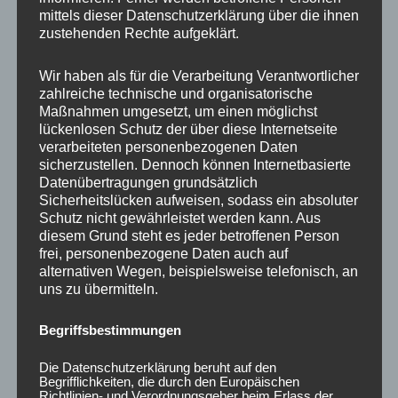
mittels dieser Datenschutzerklärung über die ihnen
Ursprünglicher
Aktueller
zustehenden Rechte aufgeklärt.
Preis
Preis
Sale!
Sale!
war:
ist:
450,00 €
360,00 €.
Wir haben als für die Verarbeitung Verantwortlicher
zahlreiche technische und organisatorische
Maßnahmen umgesetzt, um einen möglichst
lückenlosen Schutz der über diese Internetseite
verarbeiteten personenbezogenen Daten
sicherzustellen. Dennoch können Internetbasierte
Datenübertragungen grundsätzlich
Sicherheitslücken aufweisen, sodass ein absoluter
CONCAVER CVR1
CONCAVER CVR1
Schutz nicht gewährleistet werden kann. Aus
19×8 ET40 5×112
19×8,5 ET45 5×112
diesem Grund steht es jeder betroffenen Person
Double Tinted Black
Carbon Graphite
frei, personenbezogene Daten auch auf
425,00
€
450,00
€
360,00
€
*
*
alternativen Wegen, beispielsweise telefonisch, an
uns zu übermitteln.
Bewertet
Bewertet
mit
mit
0
0
Begriffsbestimmungen
von
von
5
5
Die Datenschutzerklärung beruht auf den
Begrifflichkeiten, die durch den Europäischen
Richtlinien- und Verordnungsgeber beim Erlass der